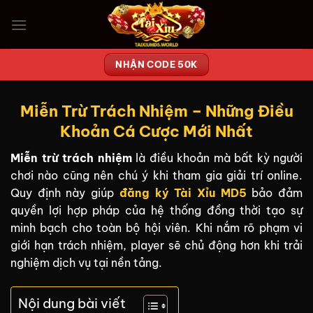
Chuyển
đến
nội
dung
NHẬN CODE 50K
Miễn Trừ Trách Nhiệm – Những Điều
Khoản Cá Cược Mới Nhất
Miễn trừ trách nhiệm
là điều khoản mà bất kỳ người
chơi nào cũng nên chú ý khi tham gia giải trí online.
Quy định này giúp
đăng ký Tài Xỉu MD5
bảo đảm
quyền lợi hợp pháp của hệ thống đồng thời tạo sự
minh bạch cho toàn bộ hội viên. Khi nắm rõ phạm vi
giới hạn trách nhiệm, player sẽ chủ động hơn khi trải
nghiệm dịch vụ tại nền tảng.
Nội dung bài viết