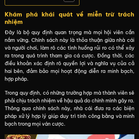
Khám phá khái quát về miễn trừ trách
nhiệm
Đây là bộ quy định quan trọng mà mọi hội viên cần
nắm vững. Chính sách này là thỏa thuận giữa nhà cái
và người chơi, làm rõ các tình huống rủi ro có thể xảy
ra trong quá trình tham gia cá cược. Đồng thời, các
điều khoản xác định rõ quyền lợi và nghĩa vụ của cả
hai bên, đảm bảo mọi hoạt động diễn ra minh bạch,
hợp pháp.
Trong quy định, có những trường hợp mà thành viên sẽ
phải chịu trách nhiệm về hậu quả do chính mình gây ra.
Thông qua chính sách này, nhà cái đưa ra các biện
pháp xử lý hợp lý giúp duy trì tính công bằng và minh
bạch trong mọi ván cược.