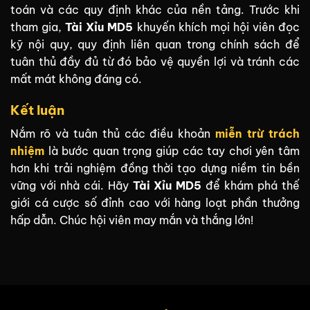
toán và các quy định khác của nền tảng.
Trước khi
tham gia,
Tài Xỉu MD5
khuyến khích mọi hội viên đọc
kỹ nội quy, quy định liên quan trong chính sách để
tuân thủ đầy đủ từ đó bảo vệ quyền lợi và tránh các
mất mát không đáng có.
Kết luận
Nắm rõ và tuân thủ các điều khoản
miễn trừ trách
nhiệm
là bước quan trọng giúp các tay chơi yên tâm
hơn khi trải nghiệm đồng thời tạo dựng niềm tin bền
vững với nhà cái. Hãy
Tài Xỉu MD5
để khám phá thế
giới cá cược số đỉnh cao với hàng loạt phần thưởng
hấp dẫn. Chúc hội viên may mắn và thắng lớn!